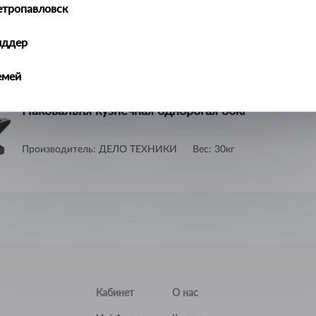
етропавловск
Наковальня кузнечная однорогая 5кг
иддер
Производитель:
ДЕЛО ТЕХНИКИ
Вес
:
5кг
емей
алдыкорган
Наковальня кузнечная однорогая 30кг
ральск
Производитель:
ДЕЛО ТЕХНИКИ
Вес
:
30кг
ть-Каменогорск
ымкент
учинск
Кабинет
О нас