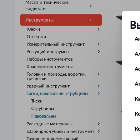
Масла и технические
жидкости
Инструменты
В
Ключи
Отвертки
А
Измерительный инструмент
Режущий инструмент
А
Наборы инструментов
Хранение инструмента
Ас
Головки и приводы, воротки,
трещотки
А
Ударный инструмент
Тиски, наковальни, струбцины
К
Тиски
Струбцины
Ко
Наковальни
Расходные материалы
К
Шарнирно-губцевый инструмент
Точильно-шлифовальный