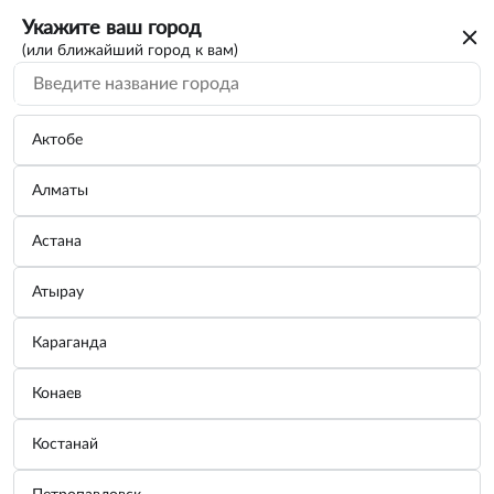
Укажите ваш город
(или ближайший город к вам)
Актобе
Алматы
Астана
Атырау
Караганда
Наковальня кузнечная однорогая 5кг
Конаев
Бренд:
ДЕЛО ТЕХНИКИ
Костанай
Узнать цену