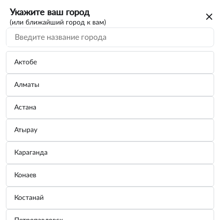
Укажите ваш город
(или ближайший город к вам)
Режущий инструмент
Категории
Актобе
Алматы
Плашка
Производитель:
ДЕЛО ТЕХНИКИ
Астана
Узнать цену
Атырау
Караганда
Плашка M5×0,8мм; Ø20
Конаев
Производитель:
ДЕЛО ТЕХНИКИ
Узнать цену
Костанай