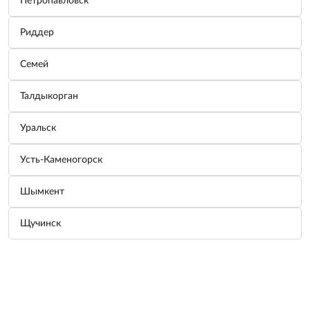
Петропавловск
Риддер
Плашка M20×1,5мм; Ø45
Производитель:
ДЕЛО ТЕХНИКИ
Семей
Узнать цену
Талдыкорган
Уральск
Полотно по металлу 150мм (20 шт в
пачке)
Усть-Каменогорск
Производитель:
ДЕЛО ТЕХНИКИ
Узнать цену
Шымкент
Щучинск
Плашка M6x1,0мм; D20
Производитель:
ДЕЛО ТЕХНИКИ
Узнать цену
Главная
Аксессуары
Корзина
Войти