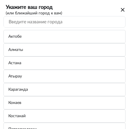
Укажите ваш город
(или ближайший город к вам)
Актобе
Алматы
Астана
Атырау
Караганда
Плашка M5×0,8мм; Ø20
Конаев
Бренд:
ДЕЛО ТЕХНИКИ
Костанай
Узнать цену