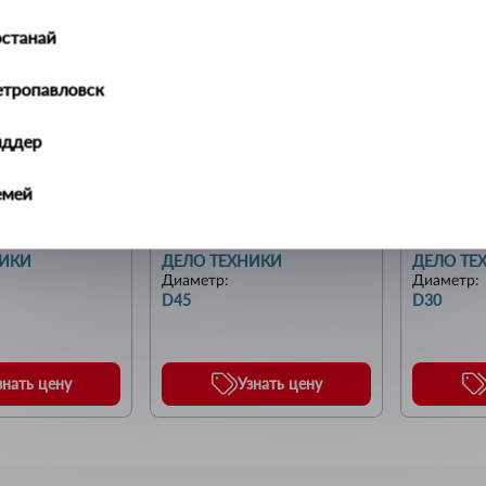
останай
етропавловск
иддер
емей
Плашка M18x1,5мм D45
Плашка 
алдыкорган
Бренд:
Бренд:
НИКИ
ДЕЛО ТЕХНИКИ
ДЕЛО ТЕ
Диаметр
:
Диаметр
:
ральск
D45
D30
ть-Каменогорск
знать цену
Узнать цену
ымкент
учинск