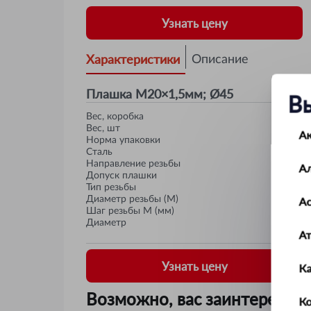
Узнать цену
Характеристики
Описание
Плашка M20×1,5мм; Ø45
В
Вес, коробка
Вес, шт
А
Норма упаковки
Сталь
Направление резьбы
А
Допуск плашки
Тип резьбы
Диаметр резьбы (М)
Ас
Шаг резьбы М (мм)
Диаметр
А
Узнать цену
К
Возможно, вас заинтересует
Ко