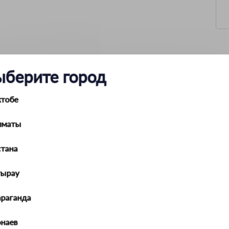
ыберите город
28 кг
0.13 кг
ктобе
200/50
HSS4341, 62—64 HRC
правая
лматы
6g
метрическая (М)
тана
М20
1.5
45 мм
тырау
араганда
наев