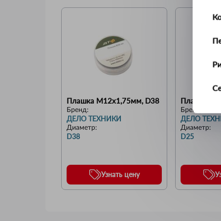
К
П
Р
С
Плашка M12x1,75мм, D38
Плашка
Бренд:
Бренд:
Т
ДЕЛО ТЕХНИКИ
ДЕЛО ТЕХ
Диаметр
:
Диаметр
:
У
D38
D25
Ус
Узнать цену
У
Ш
Щ