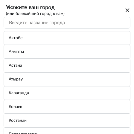
Укажите ваш город
(или ближайший город к вам)
Актобе
Алматы
Астана
Атырау
Караганда
Наковальня кузнечная однорогая 3кг
Конаев
Бренд:
ДЕЛО ТЕХНИКИ
Костанай
Узнать цену