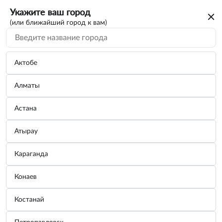
Укажите ваш город
(или ближайший город к вам)
Сумки холодильники
Категории
Актобе
Алматы
Сумка АВТОМОБИЛИСТА 47*24*16см
Рис. Фла...
Астана
Производитель:
SKYWAY
Узнать цену
Атырау
Караганда
Аккумулятор холода PALISAD 69601
Конаев
Производитель:
PALISAD
Узнать цену
Костанай