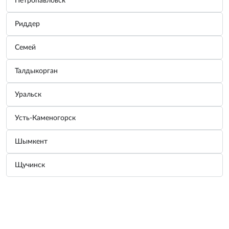
Петропавловск
Риддер
Термосумка 44 х 24 х 26 cм, PALISAD
6959...
Производитель:
PALISAD
Семей
Узнать цену
Талдыкорган
Уральск
Сумка холодильник 280 х 200 х 240 мм,
PA...
Усть-Каменогорск
Производитель:
PALISAD
Узнать цену
Шымкент
Щучинск
Сумка холодильник 32 x 25 x 24 см, с 2 о...
Производитель:
PALISAD
Узнать цену
Главная
Аксессуары
Корзина
Войти