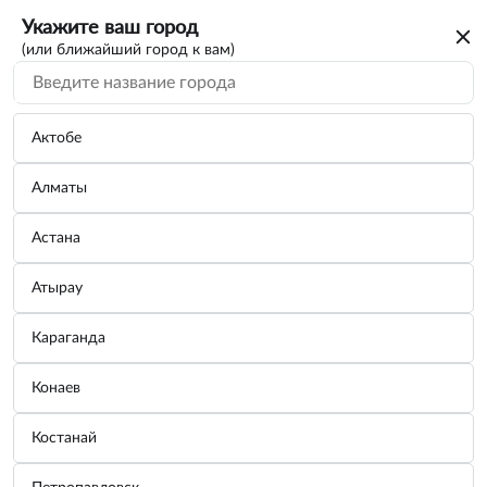
Укажите ваш город
(или ближайший город к вам)
Фонари
Категории
Актобе
Алматы
Светильник переносной AVS CD810A
(24LED)...
Астана
Производитель:
AVS
Узнать цену
Атырау
Караганда
Светильник переносной AVS CD605D
Конаев
(60+17L...
Производитель:
AVS
Костанай
Узнать цену