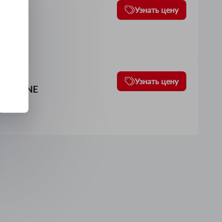
к ABK-
Узнать цену
4
вом,
Узнать цену
0 AIRLINE
2