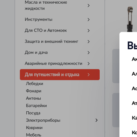
Масла и технические
жидкости
Инструменты
Для СТО и Автомоек
В
Защита и внешний тюнинг
Дом и дача
А
Аварийные принадлежности
А
Для путешествий и отдыха
Лебедки
Ас
Фонари
Антены
А
Батарейки
Посуда
К
Электроприборы
Коврики
Ко
Мебель