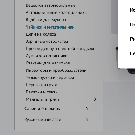
Вешалки автомобильные
К
Автомобильные холодильники
Ведёрки для мусора
П
Чайники и кипятильники
Цепи на колеса
Р
Зарядные устройства
Прочее для путешествий и отдыха
С
Сумки холодильники
Стаканы для напитков
Т
Инверторы и преобразователи
Термокружки и термосы
У
Перевозка груза
Палатки и тенты
Ус
Мангалы и гриль
Салон и багажник
Ш
Кузовные запчасти
Щ