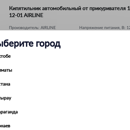
Кипятильник автомобильный от прикуривателя 
12-01 AIRLINE
Производитель:
AIRLINE
Напряжение питания, В
:
1
ыберите город
Чайник автомобильный 12В прозрачный/оранже
ктобе
пластик ABK-12-03 AIRLINE
лматы
Производитель:
AIRLINE
Напряжение питания, В
:
1
тана
Чайник автомобильный 12В серый пластик ABK-
тырау
AIRLINE
араганда
Производитель:
AIRLINE
Напряжение питания, В
:
1
наев