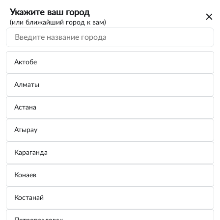
Укажите ваш город
(или ближайший город к вам)
Для замены масла и с...
Категории
Актобе
Алматы
Шприц плунжерный 100мл.(прямой)
(АвтоDел...
Астана
Производитель:
АВТОДЕЛО
Узнать цену
Атырау
Караганда
Шприц маслозаливной 500мл (гибкий
Конаев
шланг)...
Производитель:
АВТОДЕЛО
Костанай
Узнать цену