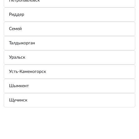
Петропавловск
Риддер
Растяжка гидравлическая 10,0т.(пластм/
ф)...
Производитель:
АВТОДЕЛО
Семей
Узнать цену
Талдыкорган
Уральск
Растяжка гидравлическая 10,0т.(метал/ф)
...
Усть-Каменогорск
Производитель:
АВТОДЕЛО
Узнать цену
Шымкент
Щучинск
Главная
Аксессуары
Корзина
Войти