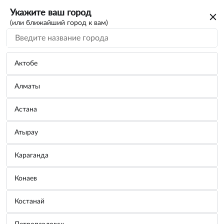
Укажите ваш город
(или ближайший город к вам)
Оборудование для куз...
Категории
Актобе
Алматы
Растяжка гидравлическая 4,0т (метал/ф) (...
Производитель:
АВТОДЕЛО
Астана
Узнать цену
Атырау
Караганда
Растяжка гидравлическая 4,0т.(пластм/ф)
Конаев
...
Производитель:
АВТОДЕЛО
Костанай
Узнать цену