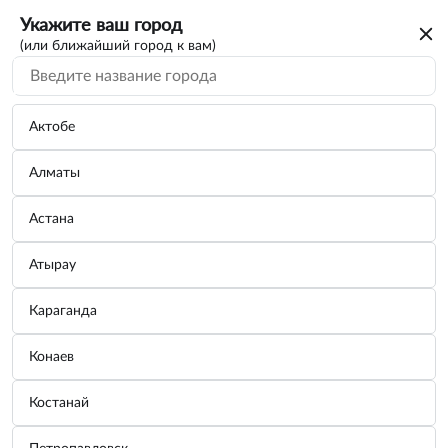
Укажите ваш город
(или ближайший город к вам)
Актобе
Алматы
Астана
Атырау
Караганда
Рашпиль прямоугольный по дереву №45
Конаев
250мм Yato YT-6219
Костанай
Бренд:
VOREL