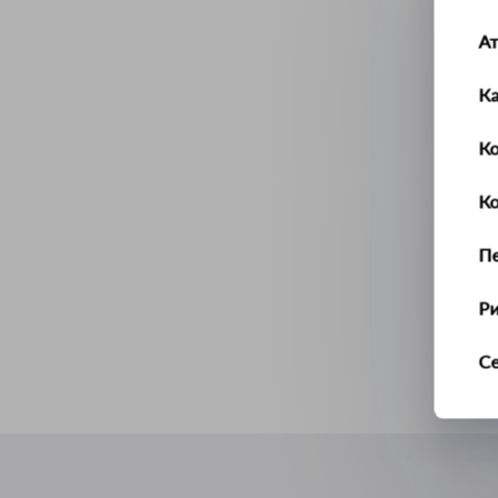
А
К
Ко
К
П
Р
С
Т
У