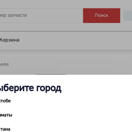
Поиск
Корзина
VIN)
НАЙТИ
ыберите город
ктобе
лматы
тана