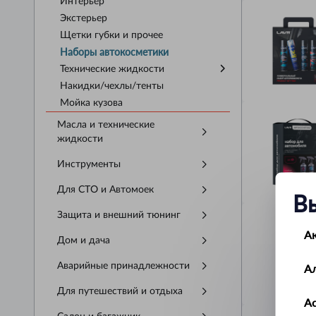
Интерьер
Экстерьер
Щетки губки и прочее
Наборы автокосметики
Технические жидкости
Накидки/чехлы/тенты
Мойка кузова
Масла и технические
жидкости
Инструменты
Для СТО и Автомоек
В
Защита и внешний тюнинг
А
Дом и дача
Аварийные принадлежности
А
Для путешествий и отдыха
Ас