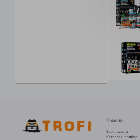
Ус
Ш
Щ
Помощь
Все разделы
Каталог и подбор 