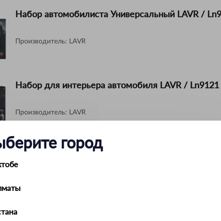
Набор автомобилиста Универсальный LAVR / Ln
Производитель:
LAVR
Набор для интерьера автомобиля LAVR / Ln9121
Производитель:
LAVR
ыберите город
Набор для обслуживания автомобиля LAVR / Ln
ктобе
Производитель:
LAVR
лматы
тана