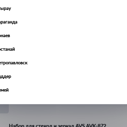
Набор для экстерьера автомобиля LAVR / Ln912
тырау
Производитель:
LAVR
араганда
наев
Набор летний для ухода за внешним видом авт
останай
AVS AVK-873
етропавловск
Производитель:
AVS
иддер
Набор для мойки автомобиля AVS AVK-875
емей
Производитель:
AVS
алдыкорган
ральск
Набор для стекол и зеркал AVS AVK-872