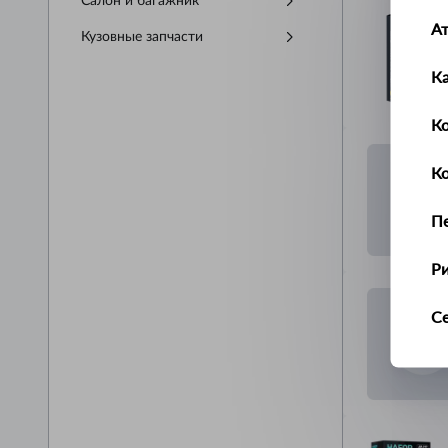
Салон и багажник
А
Кузовные запчасти
К
Ко
К
П
Р
С
Т
У