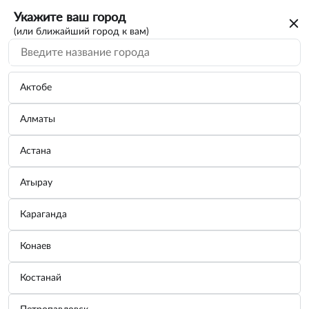
Укажите ваш город
(или ближайший город к вам)
Крышки для бензобака
Категории
Актобе
Алматы
Пробка бензобака ВАЗ-2101-2107, 2121 с
к...
Астана
Производитель:
DOLLEX
Узнать цену
Атырау
Караганда
Пробка бензобака ГАЗ с ключом, хром
Конаев
Производитель:
DOLLEX
Узнать цену
Костанай