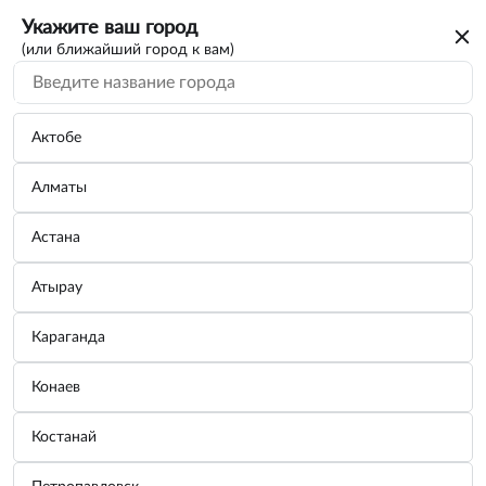
Укажите ваш город
(или ближайший город к вам)
Актобе
Алматы
Астана
Атырау
Караганда
Щетка стеклоочистителя каркасная
Конаев
зимняя СТАНДАРТ 52,5см/21"
Костанай
Бренд:
SKYWAY