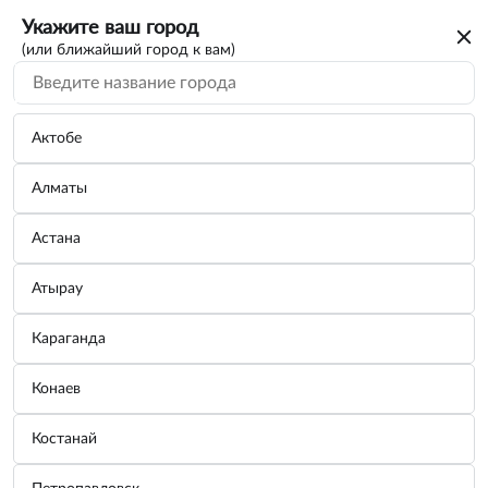
Укажите ваш город
(или ближайший город к вам)
Актобе
Алматы
Астана
Атырау
Караганда
Щетка стеклоочистителя каркасная
Конаев
зимняя СТАНДАРТ 45см/18"
Костанай
Бренд:
SKYWAY