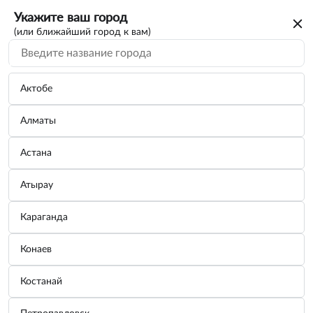
Укажите ваш город
(или ближайший город к вам)
Актобе
Алматы
Астана
Атырау
Караганда
Щетка стеклоочистителя каркасная
Конаев
зимняя СТАНДАРТ 37,5см/15"
Костанай
Бренд:
SKYWAY