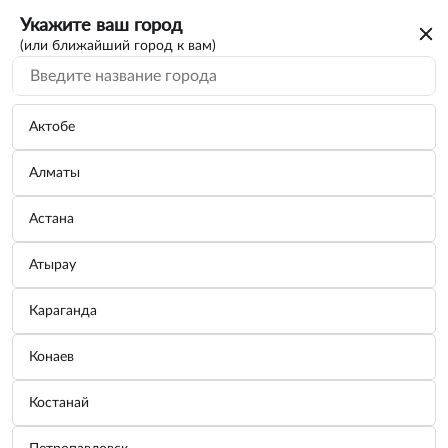
Укажите ваш город
(или ближайший город к вам)
Актобе
Алматы
Астана
Атырау
Караганда
Щетка стеклоочистителя каркасная
Конаев
зимняя СТАНДАРТ 32,5см/13"
Костанай
Бренд:
SKYWAY