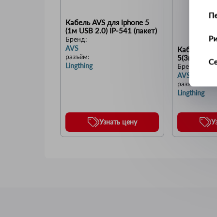
П
Кабель AVS для iphone 5 
(1м USB 2.0) IP-541 (пакет)
Р
Бренд:
AVS
Кабель AVS 
5(3м) IP-53
разъём
:
С
Lingthing
Бренд:
AVS
Т
разъём
:
Lingthing
У
Узнать цену
У
Ус
Ш
Щ