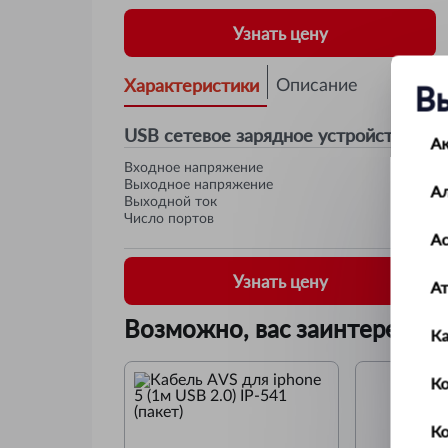
Узнать цену
Характеристики
Описание
В
USB сетевое зарядное устройство AVS
А
Входное напряжение
Выходное напряжение
А
Выходной ток
Число портов
Ас
Узнать цену
А
Возможно, вас заинтересует
К
Ко
К