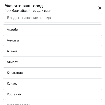
Укажите ваш город
(или ближайший город к вам)
Актобе
Алматы
Астана
Атырау
Караганда
Кабель AVS HDMI(A)-HDMI(A) HAA-73 3м
Конаев
Бренд:
AVS
Костанай
Узнать цену