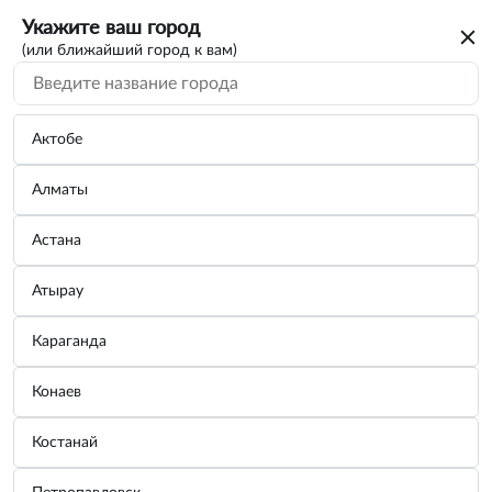
Укажите ваш город
(или ближайший город к вам)
Актобе
Алматы
Астана
Атырау
Караганда
Кабель AVS HDMI(A)-HDMI(A) HAA-710
Конаев
10м
Костанай
Бренд:
AVS