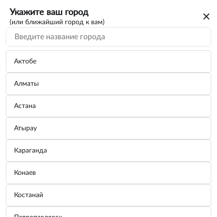
Укажите ваш город
(или ближайший город к вам)
Актобе
Алматы
Астана
Атырау
Караганда
Щетка стеклоочистителя задняя 280мм
Конаев
(BOSCH)
Костанай
Бренд:
BOSCH