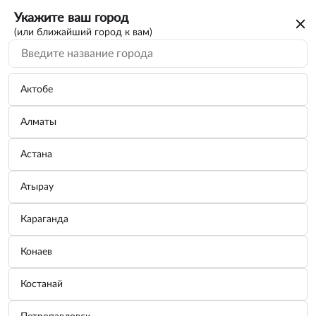
Укажите ваш город
(или ближайший город к вам)
Актобе
Алматы
Астана
Атырау
Караганда
Щетка стеклоочистителя задняя 250мм
Конаев
Suzuki SX4, Mitsubishi ASX
Костанай
Бренд:
BOSCH