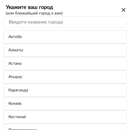
Укажите ваш город
(или ближайший город к вам)
Актобе
Алматы
Астана
Атырау
Караганда
Щетка стеклоочистителя LYNXauto
Конаев
задняя 330 мм на VOLKSWAGEN Tiguan
07-17
Костанай
Бренд:
LYNXauto