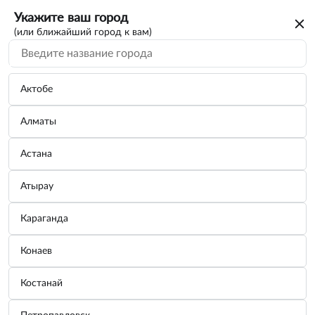
Укажите ваш город
(или ближайший город к вам)
Актобе
Алматы
Астана
Атырау
Караганда
Щетка стеклоочистителя HEYNER Real
Конаев
flat 350 мм задняя
Костанай
Бренд:
HEYNER