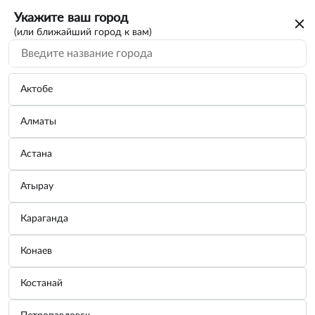
Укажите ваш город
(или ближайший город к вам)
Актобе
Алматы
Астана
Атырау
Караганда
Щетка стеклоочистителя Denso Rear 400
Конаев
мм каркасная
Костанай
Бренд:
Denso