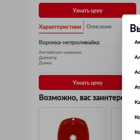
Узнать цену
В
Характеристики
Описание
Воронка-непроливайка
А
Английское название
А
Диаметр
Длина
Ас
Узнать цену
А
Возможно, вас заинтересует
К
Ко
К