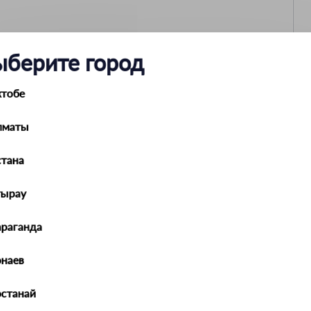
ыберите город
ктобе
Fuel funnel
лматы
135 мм
380 мм
тана
тырау
араганда
наев
останай