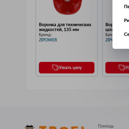
П
Р
Воронка для технических 
Воронка с 
жидкостей, 135 мм
шлангом
С
Бренд:
Бренд:
ZIPOWER
ZIPOWER
Т
У
Узнать цену
У
Ус
Ш
Щ
Помощь