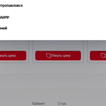
етропавловск
иддер
гибким 
Воронка для технических 
Воронка 
жидкостей, 105 мм
жидкост
емей
Бренд:
Бренд:
ZIPOWER
ZIPOWER
алдыкорган
ральск
знать цену
Узнать цену
ть-Каменогорск
ымкент
учинск
Кабинет
О нас