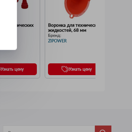
для технических 
Воронка для технических 
Воронка
ей
жидкостей, 68 мм
жидкос
Бренд:
Бренд:
ZIPOWER
ZIPOWE
Узнать цену
Узнать цену