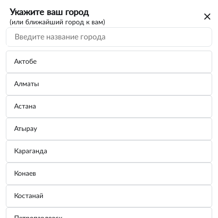
Укажите ваш город
(или ближайший город к вам)
Актобе
Алматы
Астана
Атырау
Караганда
Воронка для технических жидкостей, 68
Конаев
мм
Костанай
Бренд:
ZIPOWER