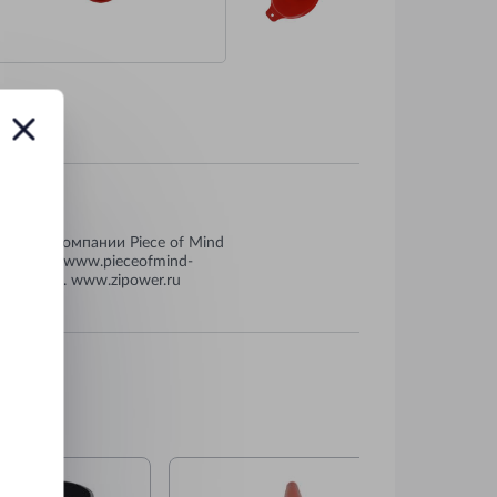
дзором компании Piece of Mind
 Фичбург. www.pieceofmind-
граничен. www.zipower.ru