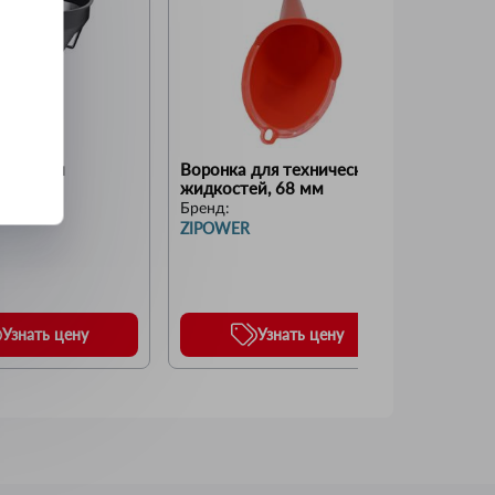
 гибким 
Воронка для технических 
Воронка
жидкостей, 68 мм
пластик
разборн
Бренд:
Бренд:
0160
ZIPOWER
AUTOPR
Узнать цену
Узнать цену