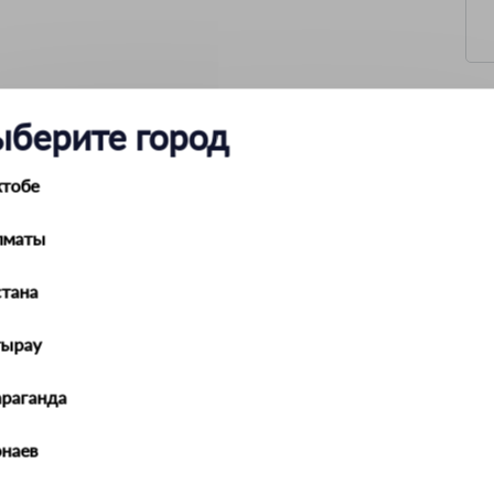
ыберите город
 105 мм
ктобе
105 мм
145 мм
морозостойкий полипропилен
лматы
Сделано в Китае по технологии и под на
Products, Inc., США, 01420, Массачусетс,
products.comСрок годности изделия не о
тана
Spill Saver Funnel
тырау
араганда
наев