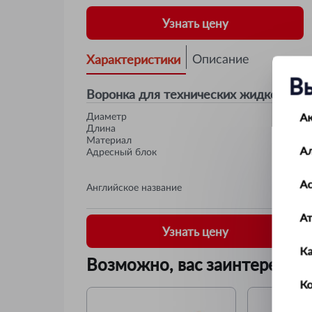
Узнать цену
Характеристики
Описание
В
Воронка для технических жидкостей,
А
Диаметр
Длина
Материал
А
Адресный блок
Ас
Английское название
А
Узнать цену
К
Возможно, вас заинтересует
Ко