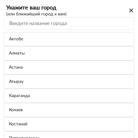
Укажите ваш город
(или ближайший город к вам)
Актобе
Алматы
Астана
Атырау
Караганда
Воронка для технических жидкостей
Конаев
Бренд:
ZIPOWER
Костанай
Узнать цену