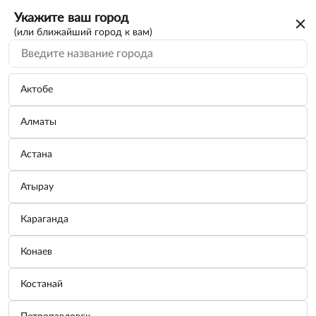
Укажите ваш город
(или ближайший город к вам)
Актобе
Алматы
Астана
Атырау
Караганда
Воронка D=120 мм, разборная с сеточкой
Конаев
Бренд:
DOLLEX
Костанай
Узнать цену