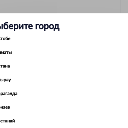
ыберите город
дголовник для одежды
ктобе
ВЕШ00002
лматы
54822
Вешалки
тана
тырау
араганда
наев
останай