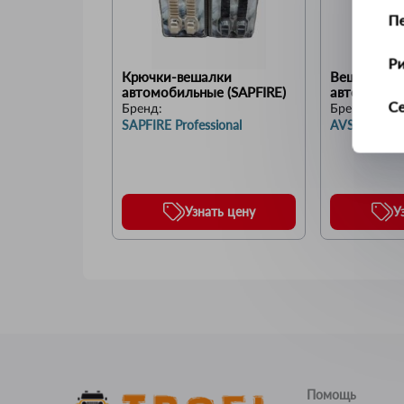
П
Р
Крючки-вешалки 
Вешалка ме
автомобильные (SAPFIRE)
автомобиль
С
Бренд:
Бренд:
SAPFIRE Professional
AVS
Т
У
Узнать цену
У
Ус
Ш
Щ
Помощь