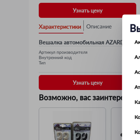
Узнать цену
В
Характеристики
Описание
Вешалка автомобильная AZARD на по
А
Артикул производителя
А
Внутренний код
Тип
Ас
Узнать цену
А
Возможно, вас заинтересует
К
Ко
К