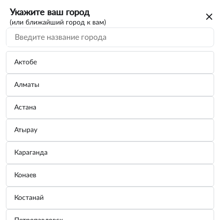
Укажите ваш город
(или ближайший город к вам)
Актобе
Алматы
Астана
Атырау
Караганда
Тосол ГОСТОВСКИЙ (-40) 1,5 кг
Конаев
Бренд:
ГОСТовский
Костанай
Узнать цену