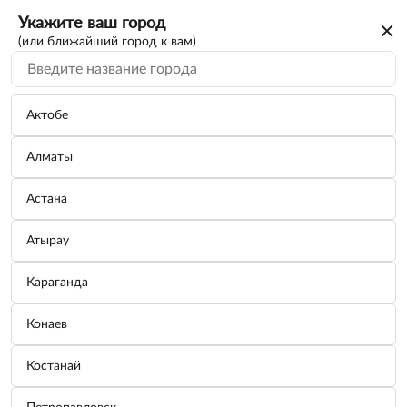
Укажите ваш город
(или ближайший город к вам)
Актобе
Алматы
Астана
Атырау
Караганда
Тосол Carville Racing (-40) синий 1,07 кг
Конаев
Бренд:
Carville Racing
Костанай
Узнать цену