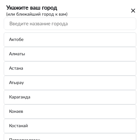
Укажите ваш город
(или ближайший город к вам)
Актобе
Алматы
Астана
Атырау
Караганда
Рашпили по дереву 200мм 3шт Vorel
Конаев
25230
Костанай
Бренд:
VOREL