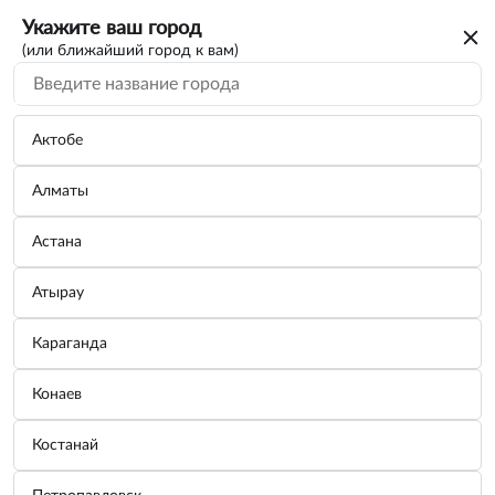
Укажите ваш город
(или ближайший город к вам)
Актобе
Алматы
Астана
Атырау
Караганда
Рашпиль STAYER "PROFI" обдирочный,
Конаев
круглый, 250мм 18845
Костанай
Бренд:
STAYER