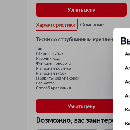
Узнать цену
Характеристики
Описание
В
Тиски со струбцинным креплением 6
Тип
А
Ширина губок
Рабочий ход
Функция поворота
А
Материал корпуса
Материал губок
Габариты без упаковки
Ас
Вес нетто
Способ крепления
А
Узнать цену
К
Возможно, вас заинтересует
Ко