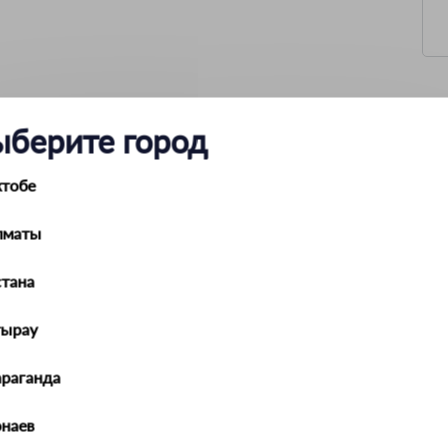
ыберите город
3мм
слесарные
ктобе
63 мм
80 мм
нет
лматы
чугун
сталь
230х63х200 мм
тана
3.7 кг
струбцина
тырау
араганда
наев