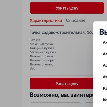
Узнать цену
Характеристики
Описание
В
Тачка садово-строительная, 160 кг 42
Объем
А
Maкс. нагрузка
Толщина кузова
Материал кузова
А
Диаметр рамы
Диаметр опоры
Диаметр колес
Ас
Вес
А
Узнать цену
К
Возможно, вас заинтересует
Ко