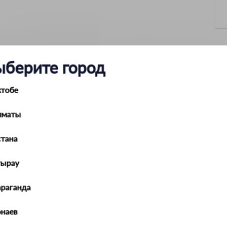
ыберите город
2396_z01
90 л
ктобе
160 кг
0.7 мм
оцинкованная сталь
лматы
28 мм
25 мм
тана
36 см
9.7 кг
тырау
араганда
наев