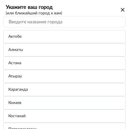
Укажите ваш город
(или ближайший город к вам)
Актобе
Алматы
Астана
Атырау
Караганда
Лампа светодиодная (комплект)
Конаев
противотуманные LEDRIVING
H8/H11/H16 8,2W 12V/24V PGJ19 4X2
Костанай
(2шт)