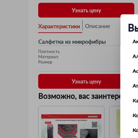
Узнать цену
В
Характеристики
Описание
Салфетка из микрофибры
А
Плотность
А
Материал
Размер
Ас
Узнать цену
А
Возможно, вас заинтересует
К
Ко
К