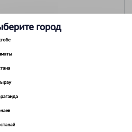
ыберите город
ктобе
250 гр./м
лматы
микрофибра
30х40 см
тана
тырау
араганда
наев
останай