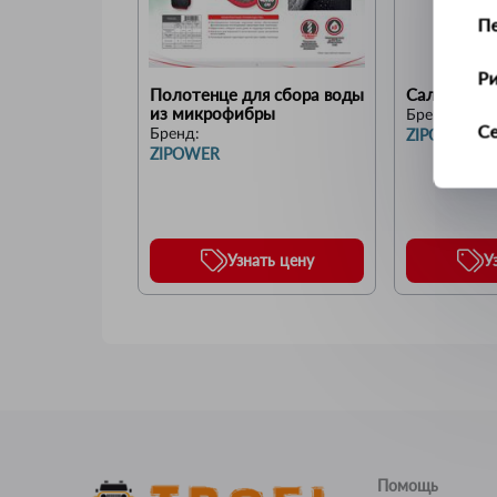
П
Р
Полотенце для сбора воды 
Салфетка 
из микрофибры
Бренд:
С
ZIPOWER
Бренд:
ZIPOWER
Т
У
Узнать цену
У
Ус
Ш
Щ
Помощь