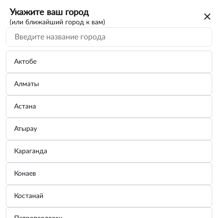
Укажите ваш город
(или ближайший город к вам)
Актобе
Алматы
Астана
Атырау
Караганда
Салфетка из микрофибры
Конаев
Бренд:
ZIPOWER
Костанай
Узнать цену