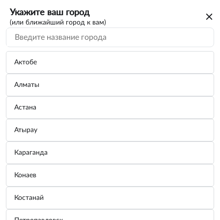
Укажите ваш город
(или ближайший город к вам)
Актобе
Алматы
Астана
Атырау
Караганда
Салфетка из микрофибры
Конаев
Бренд:
ZIPOWER
Костанай
Узнать цену