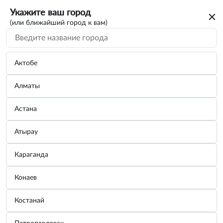
Укажите ваш город
(или ближайший город к вам)
Актобе
Алматы
Астана
Атырау
Караганда
Провода прикуривания
Конаев
Бренд:
ZIPOWER
Костанай
Узнать цену