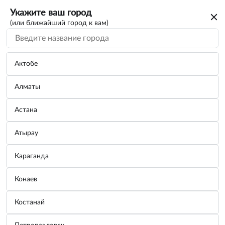
Укажите ваш город
(или ближайший город к вам)
Актобе
Алматы
Астана
Атырау
Караганда
Комбинезон одноразовый "Каспер",
Конаев
4XL(54-56),спанбонд 40г/м2, 1 шт.,
белый,в инд.упак. ADO-NWF-04 AIRLINE
Костанай
Бренд:
AIRLINE