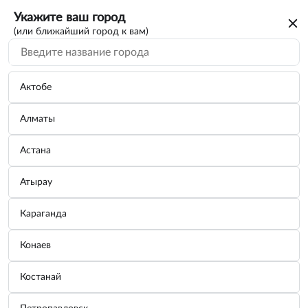
Укажите ваш город
(или ближайший город к вам)
Актобе
Алматы
Астана
Атырау
Караганда
Термокружка с крышкой-поилкой, 300
Конаев
мл PALISAD 69531
Костанай
Бренд:
PALISAD