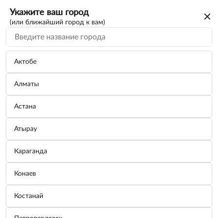
Укажите ваш город
(или ближайший город к вам)
Актобе
Алматы
Астана
Атырау
Караганда
Термокружка с крышкой-поилкой, 300
Конаев
мл PALISAD 69530
Костанай
Бренд:
PALISAD