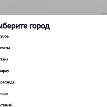
ыберите город
ктобе
 PALISAD 69450
лматы
полипропилен
350 мл
тана
тырау
араганда
наев
останай