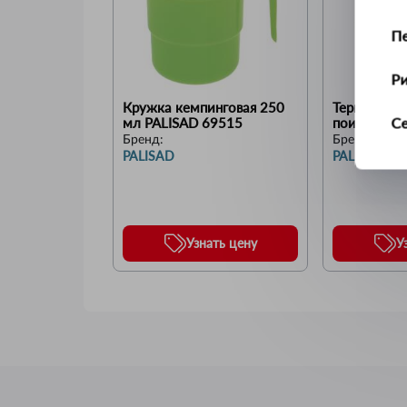
П
Р
Кружка кемпинговая 250 
Термокруж
С
мл PALISAD 69515
поилкой, 3
69531
Бренд:
Бренд:
PALISAD
PALISAD
Т
У
Узнать цену
У
Ус
Ш
Щ