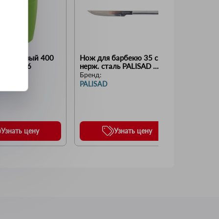
ластиковый 400 
Нож для барбекю 35 см, 
Набор д
AD 69516
нерж. сталь PALISAD 
персоны
69642
Campin
Бренд:
Бренд:
PALISAD
PALISA
Узнать цену
Узнать цену