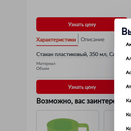
Узнать цену
В
Характеристики
Описание
А
Стакан пластиковый, 350 мл, Camping
А
Материал
Объем
Ас
А
Узнать цену
Возможно, вас заинтересует
К
Ко
К