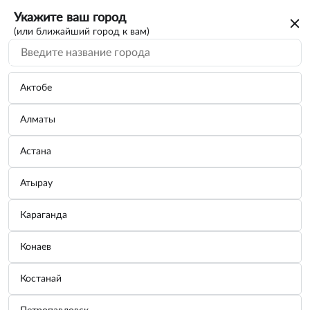
Укажите ваш город
(или ближайший город к вам)
Актобе
Алматы
Астана
Атырау
Караганда
Кружка кемпинговая 250 мл PALISAD
Конаев
69515
Костанай
Бренд:
PALISAD