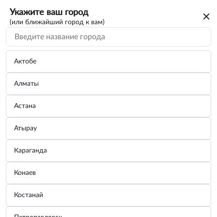
Укажите ваш город
(или ближайший город к вам)
Актобе
Алматы
Астана
Атырау
Караганда
Сетка карман на липучке 25x55 см AVS
Конаев
TL-02
Костанай
Бренд:
AVS